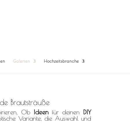
gen
Galerien
Hochzeitsbranche
 Brautstrauß mit Trockenblumen, oder der Klassiker.
de Brautsträuße
pirieren. Ob
Ideen
für deinen
DIY
tische Variante, die Auswahl und