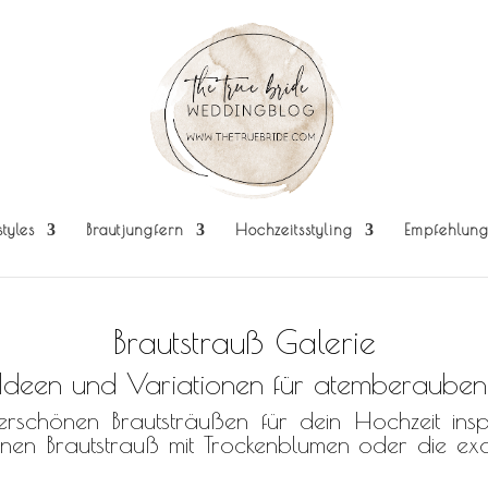
styles
Brautjungfern
Hochzeitsstyling
Empfehlun
en. Über 400 Brautsträuße warten auf dich! Sowohl
DIY zum Selbermachen, der
Boho Brautstrauß oder Vintage finde was immer zu dir passt!
Brautstrauß Galerie
 Ideen und Variationen für atemberauben
chönen Brautsträußen für dein Hochzeit ins
en Brautstrauß mit Trockenblumen oder die exo