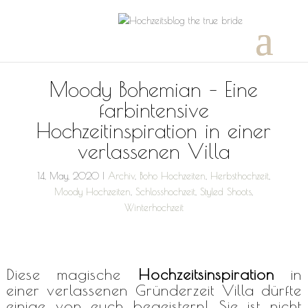
Moody Bohemian – Eine
farbintensive
Hochzeitinspiration in einer
verlassenen Villa
14, May, 2020
|
Archiv
,
Boho Hochzeiten
,
Herbsthochzeit
,
Moody Hochzeiten
,
Schlosshochzeit
,
Styled Shoots
,
Winterhochzeit
Diese magische
Hochzeitsinspiration
in
einer verlassenen Gründerzeit Villa dürfte
einige von euch begeistern! Sie ist nicht