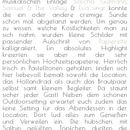
musikalischen Einlage
Sascha Gutmann
,
Samuel & The Valley
&
Eva singt
konnte
die ein oder andere cremige Sünde
schon mal abgetanzt werden. Um genau
zu wissen, welche Köstlichkeiten man zu
sich nahm, wurden kleine Schilder mit
passender Aufschrift von
Papierette
kalligrafiert. Ein absolutes Highlight
kreierten sie aber mit der sehr
persönlichen Hochzeitspapeterie. Herrlich
frisch in Pastelltönen gehalten, finden sich
hier liebevoll bemalt sowohl die Location,
das Hollandrad als auch das Brautpaar
selbst samt kleinem Begleiter. Da staunt
sicher jeder Gast! Neben dem schönen
Outdoorsetting erwartet euch zudem das
feine Setting für das Abendessen in der
Location. Dort lud alles zum Genießen
und Verweilen ein. Die hübschen, mit
Salbei gefüllten, Töpfchen durften die