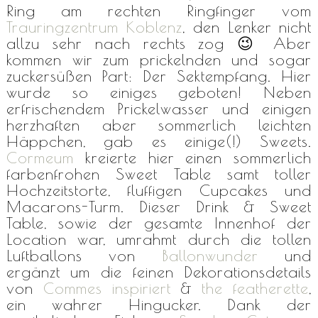
Ring am rechten Ringfinger vom
Trauringzentrum Koblenz
, den Lenker nicht
allzu sehr nach rechts zog 😉 Aber
kommen wir zum prickelnden und sogar
zuckersüßen Part: Der Sektempfang. Hier
wurde so einiges geboten! Neben
erfrischendem Prickelwasser und einigen
herzhaften aber sommerlich leichten
Häppchen, gab es einige(!) Sweets.
Cormeum
kreierte hier einen sommerlich
farbenfrohen Sweet Table samt toller
Hochzeitstorte, fluffigen Cupcakes und
Macarons-Turm. Dieser Drink & Sweet
Table, sowie der gesamte Innenhof der
Location war, umrahmt durch die tollen
Luftballons von
Ballonwunder
und
ergänzt um die feinen Dekorationsdetails
von
Commes inspiriert
&
the featherette
,
ein wahrer Hingucker. Dank der