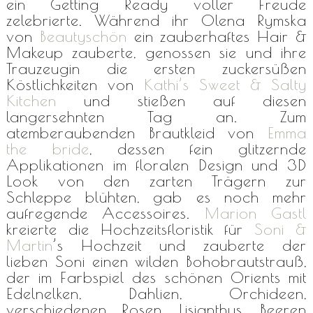
ein Getting Ready voller Freude
zelebrierte. Während ihr Olena Rymska
von
Beautyschön
ein zauberhaftes Hair &
Makeup zauberte, genossen sie und ihre
Trauzeugin die ersten zuckersüßen
Köstlichkeiten von
Kathi’s Sweet & Salty
Kitchen
und stießen auf diesen
langersehnten Tag an. Zum
atemberaubenden Brautkleid von
Emma
the bride
, dessen fein glitzernde
Applikationen im floralen Design und 3D
Look von den zarten Trägern zur
Schleppe blühten, gab es noch mehr
aufregende Accessoires.
Marion Gastl
kreierte die Hochzeitsfloristik für
Soni &
Martin
’s Hochzeit und zauberte der
lieben Soni einen wilden Bohobrautstrauß,
der im Farbspiel des schönen Orients mit
Edelnelken, Dahlien, Orchideen,
verschiedenen Rosen, Lisianthus, Beeren