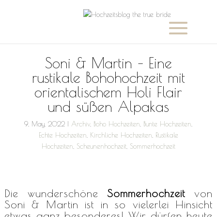
Soni & Martin – Eine
rustikale Bohohochzeit mit
orientalischem Holi Flair
und süßen Alpakas
9, May, 2022
|
Archiv
,
Boho Hochzeiten
,
Bunte Hochzeiten
,
Echte Hochzeiten
,
Kirchliche Hochzeiten
,
Rustikale
Hochzeiten
,
Scheunenhochzeit
,
Sommerhochzeit
Die wunderschöne
Sommerhochzeit
von
Soni & Martin ist in so vielerlei Hinsicht
etwas ganz besonderes! Wir dürfen heute