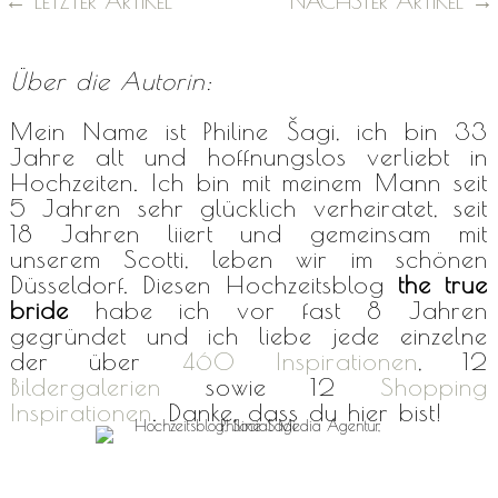
←
LETZTER ARTIKEL
NÄCHSTER ARTIKEL
→
Über die Autorin:
Mein Name ist Philine Šagi, ich bin 33
Jahre alt und hoffnungslos verliebt in
Hochzeiten. Ich bin mit meinem Mann seit
5 Jahren sehr glücklich verheiratet, seit
18 Jahren liiert und gemeinsam mit
unserem Scotti, leben wir im schönen
Düsseldorf. Diesen Hochzeitsblog
the true
bride
habe ich vor fast 8 Jahren
gegründet und ich liebe jede einzelne
der über
460 Inspirationen
, 12
Bildergalerien
sowie 12
Shopping
Inspirationen
. Danke, dass du hier bist!