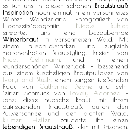
es für uns in dieser schönen
Brautstrauß
Inspiration
noch einmal in ein verschneites
Winter Wonderland. Fotografiert von
Hochzeitsfotografin
Nicole Bühler
,
erwartet uns eine bezaubernde
Winterbraut
im verschneiten Wald. Mit
einem ausdruckstarken und zugleich
märchenhaften Brautstyling, kreiert von
Nicol Gehrmann
, und in einem
wunderschönen Winterlook – bestehend
aus einem kuscheligen Brautpullover von
Ivory and Blush
, einem langen fließenden
Rock von
Catherine Deane
und sehr
feinen Schmuck von
Lovely Adorned
–
tanzt diese hübsche Braut, mit ihrem
aufregenden Brautstrauß, durch den
Pullverschnee und den dichten Wald.
Blumen Heller
zauberte ihr einen
lebendigen Brautstrauß
, der mit frischem,