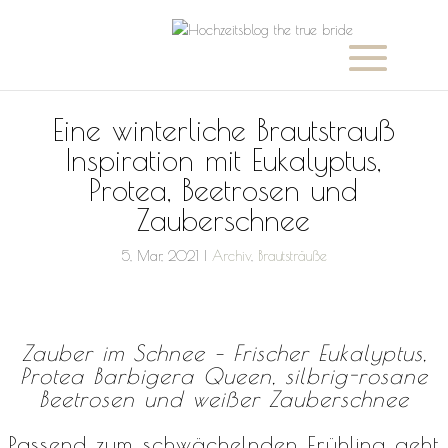
Eine winterliche Brautstrauß
Inspiration mit Eukalyptus,
Protea, Beetrosen und
Zauberschnee
5, Mar, 2021
|
Archiv
,
Brautsträuße
Zauber im Schnee – Frischer Eukalyptus,
Protea Barbigera Queen, silbrig-rosane
Beetrosen und weißer Zauberschnee
Passend zum schwächelnden Frühling geht