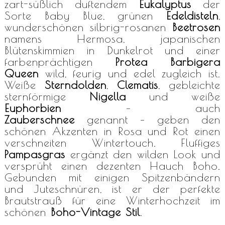
zart-süßlich duftendem
Eukalyptus
der
Sorte Baby Blue, grünen
Edeldisteln
,
wunderschönen silbrig-rosanen
Beetrosen
namens Hermosa, japanischen
Blütenskimmien in Dunkelrot und einer
farbenprächtigen
Protea Barbigera
Queen
wild, feurig und edel zugleich ist.
Weiße
Sterndolden
,
Clematis
, gebleichte
sternförmige
Nigella
und weiße
Euphorbien
– auch
Zauberschnee
genannt – geben den
schönen Akzenten in Rosa und Rot einen
verschneiten Wintertouch. Fluffiges
Pampasgras
ergänzt den wilden Look und
versprüht einen dezenten Hauch Boho.
Gebunden mit einigen Spitzenbändern
und Juteschnüren, ist er der perfekte
Brautstrauß für eine Winterhochzeit im
schönen
Boho-Vintage Stil
.