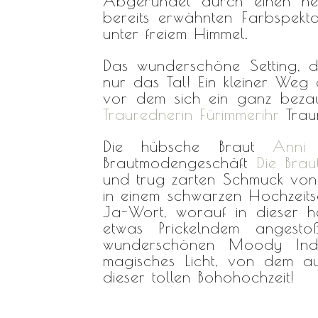
Abgerundet durch einen he
bereits erwähnten Farbspekta
unter freiem Himmel.
Das wunderschöne Setting, die
nur das Tal! Ein kleiner Weg
vor dem sich ein ganz bezau
Traurednerin Fürimmerihr
Trau
Die hübsche Braut
Anni
w
Brautmodengeschäft
Die Braut
und trug zarten Schmuck vo
in einem schwarzen Hochzei
Ja-Wort, worauf in dieser h
etwas Prickelndem angest
wunderschönen Moody Ind
magisches Licht, von dem au
dieser tollen Bohohochzeit!