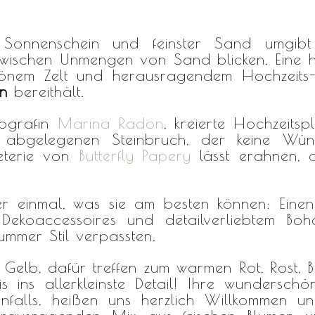
Sonnenschein und feinster Sand umgib
 zwischen Unmengen von Sand blicken. Eine 
önem Zelt und herausragendem Hochzeits-P
n
bereithält.
tografin
Marina Radon
, kreierte Hochzeits
 abgelegenen Steinbruch, der keine Wüns
eterie von
Butterfly Papery
lässt erahnen, 
r einmal, was sie am besten können: Einen
 Dekoaccessoires und detailverliebtem Bo
mmer Stil verpassten.
Gelb, dafür treffen zum warmen Rot, Rost, 
bis ins allerkleinste Detail! Ihre wundersc
falls, heißen uns herzlich Willkommen u