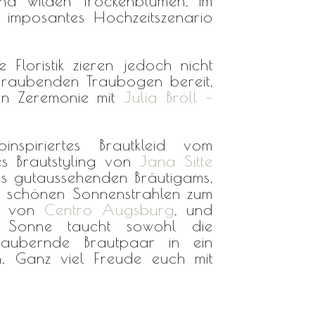
d wilden Trockenblumen, im
n imposantes Hochzeitszenario
 Floristik zieren jedoch nicht
beraubenden Traubogen bereit,
en Zeremonie mit
Julia Bröll –
spiriertes Brautkleid vom
s Brautstyling von
Jana Sitte
s gutaussehenden Bräutigams,
rch schönen Sonnenstrahlen zum
s, von
Centro Augsburg
, und
e Sonne taucht sowohl die
ubernde Brautpaar in ein
n. Ganz viel Freude euch mit