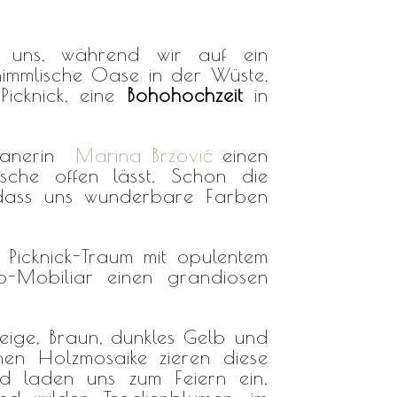
t uns, während wir auf ein
himmlische Oase in der Wüste,
icknick, eine
Bohohochzeit
in
planerin
Marina Brzović
einen
che offen lässt. Schon die
dass uns wunderbare Farben
 Picknick-Traum mit opulentem
ho-Mobiliar einen grandiosen
Beige, Braun, dunkles Gelb und
hönen Holzmosaike zieren diese
nd laden uns zum Feiern ein.