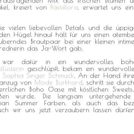
rausragenden Mix aus frischen Blumen un
kel, kreiert von
Passiflora
, erwartet uns ei
 vielen liebevollen Details und die üppige
 den Hügel hinauf hält für uns einen atem
berndes Brautpaar bei einer kleinen intim
rednerin das Ja-Wort gab.
ar dafür in ein wundervolles bohoin
flüsterin
geschlüpft, bekam ein wundervolle
n
Sophia Singer Schmuck
. An der Hand ihre
tsanzug von
Mode Burkhard
, schritt sie du
errlichen Boho Oase mit köstlichen Sweet
oßen wurde. Die langsam untergehend
ian Summer Farben, als auch das beza
ch wir uns jetzt verzaubern lassen dürfe