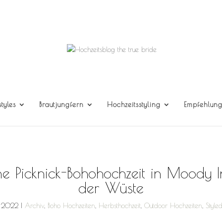
styles
Brautjungfern
Hochzeitsstyling
Empfehlun
ne Picknick-Bohohochzeit in Moody
der Wüste
, 2022
|
Archiv
,
Boho Hochzeiten
,
Herbsthochzeit
,
Outdoor Hochzeiten
,
Style