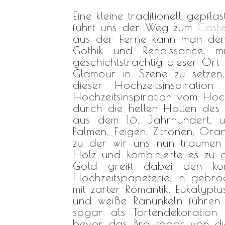
Eine kleine traditionell gepfl
führt uns der Weg zum
Caste
aus der Ferne kann man den 
Gothik und Renaissance, 
geschichtsträchtig dieser Ort 
Glamour in Szene zu setzen
dieser Hochzeitsinspiratio
Hochzeitsinspiration vom Ho
durch die hellen Hallen des
aus dem 16. Jahrhundert, u
Palmen, Feigen, Zitronen, Ora
zu der wir uns nun träumen
Holz und kombinierte es zu g
Gold greift dabei den kö
Hochzeitspapeterie, in gebro
mit zarter Romantik. Eukalypt
und weiße Ranunkeln führen d
sogar als Tortendekoratio
bevor das Brautpaar von die