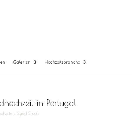
gen
Galerien
Hochzeitsbranche
dhochzeit in Portugal
ochzeiten
,
Styled Shoots