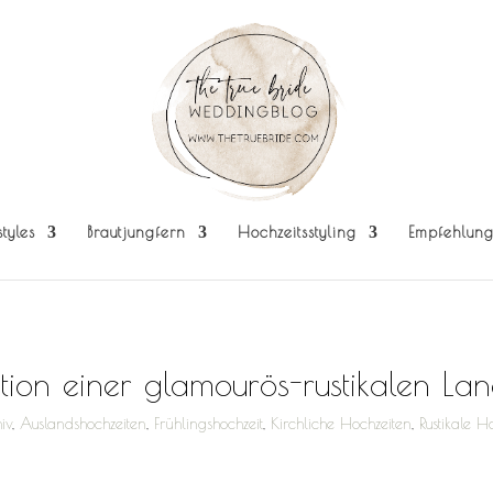
styles
Brautjungfern
Hochzeitsstyling
Empfehlun
ation einer glamourös-rustikalen Lan
iv
,
Auslandshochzeiten
,
Frühlingshochzeit
,
Kirchliche Hochzeiten
,
Rustikale H