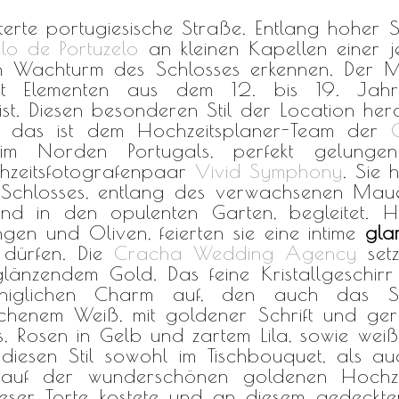
asterte portugiesische Straße.
Entlang hoher 
lo de Portuzelo
an kleinen Kapellen einer 
Wachturm des Schlosses erkennen. Der Man
mit Elementen aus dem 12. bis 19.
Jahr
ist. Diesen besonderen Stil der Location her
, das ist dem Hochzeitsplaner-Team der
n im Norden Portugals, perfekt gelunge
chzeitsfotografenpaar
Vivid Symphony
. Sie
 Schlosses, entlang des verwachsenen Mau
nd in den opulenten Garten, begleitet. H
ngen und Oliven, feierten sie eine intime
gla
 dürfen. Die
Cracha Wedding Agency
setz
länzendem Gold. Das feine Kristallgeschirr
niglichen Charm auf, den auch das Sch
chenem Weiß, mit goldener Schrift und ger
us, Rosen in Gelb und zartem Lila, sowie weiß
iesen Stil sowohl im Tischbouquet, als auch
n auf der wunderschönen goldenen Hochz
ser Torte kostete und an diesem gedeckten