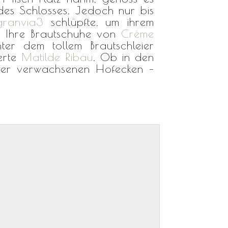
des Schlosses. Jedoch nur bis
granvia3
schlüpfte, um ihrem
. Ihre Brautschuhe von
Crème
er dem tollem Brautschleier
ierte
Matilde Ribau
. Ob in den
r der verwachsenen Hofecken –