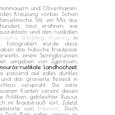
Steinmauern und Olivenhainen,
jeden Kreuzung vorbei.
Schon
uelinische Stil, ein Mix aus
hundert, lässt erahnen, wie
auszukitzeln und den rustikalen
Cracha Wedding Agency
, in
n. Fotografiert wurde diese
 haben das hübsche Brautpaar
erwerks, einem Springbrunnen
ier, umgeben von Zypressen,
mourös-rustikale Landhochzeit
,
e passend auf edles dunkles
 und das gravierte Besteck in
loss versprüht. Die zarte
issenen Kanten vereint diesen
e Astilben, gebleichter Ruscus
 im Brautstrauß fort. Zuletzt
eitstorte von
Bakewell
. Doch
 Tisch Platz nahm, genoss es