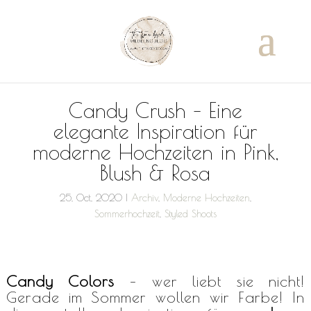
Candy Crush – Eine
elegante Inspiration für
moderne Hochzeiten in Pink,
Blush & Rosa
25, Oct, 2020
|
Archiv
,
Moderne Hochzeiten
,
Sommerhochzeit
,
Styled Shoots
Candy Colors
– wer liebt sie nicht!
Gerade im Sommer wollen wir Farbe! In