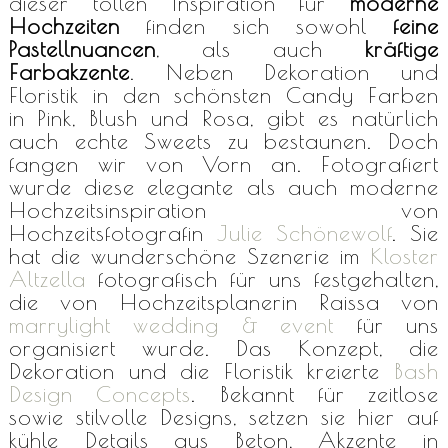
dieser tollen Inspiration für
moderne
Hochzeiten
finden sich sowohl
feine
Pastellnuancen
, als auch
kräftige
Farbakzente
. Neben Dekoration und
Floristik in den schönsten Candy Farben
in Pink, Blush und Rosa, gibt es natürlich
auch echte Sweets zu bestaunen. Doch
fangen wir von Vorn an. Fotografiert
wurde diese elegante als auch moderne
Hochzeitsinspiration von
Hochzeitsfotografin
Julie Schönewolf
. Sie
hat die wunderschöne Szenerie im
Kloster
Altzella
fotografisch für uns festgehalten,
die von Hochzeitsplanerin Raissa von
marrylight wedding & event
für uns
organisiert wurde. Das Konzept, die
Dekoration und die Floristik kreierte
Bash
Design Concepts
. Bekannt für zeitlose
sowie stilvolle Designs, setzen sie hier auf
kühle Details aus Beton, Akzente in