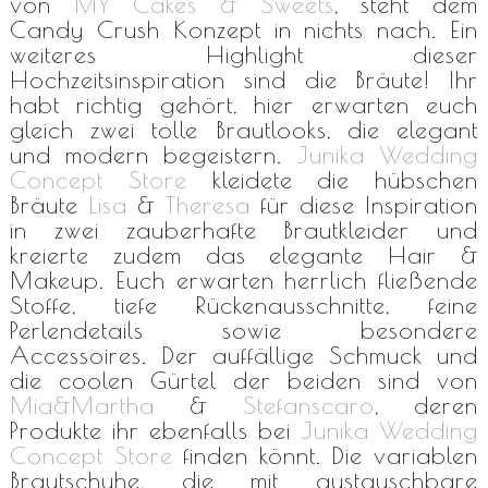
von
MY Cakes & Sweets
, steht dem
Candy Crush Konzept in nichts nach. Ein
weiteres Highlight dieser
Hochzeitsinspiration sind die Bräute! Ihr
habt richtig gehört, hier erwarten euch
gleich zwei tolle Brautlooks, die elegant
und modern begeistern.
Junika Wedding
Concept Store
kleidete die hübschen
Bräute
Lisa
&
Theresa
für diese Inspiration
in zwei zauberhafte Brautkleider und
kreierte zudem das elegante Hair &
Makeup. Euch erwarten herrlich fließende
Stoffe, tiefe Rückenausschnitte, feine
Perlendetails sowie besondere
Accessoires. Der auffällige Schmuck und
die coolen Gürtel der beiden sind von
Mia&Martha
&
Stefanscaro
, deren
Produkte ihr ebenfalls bei
Junika Wedding
Concept Store
finden könnt. Die variablen
Brautschuhe, die mit austauschbare