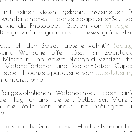
mit seinen vielen, gekonnt inszenierten De
d wunderschönes Hochzeitspapeterie-Set 
n, wie die Photobooth Station von
Vintage
Design einfach grandios in dieses grüne Fle
atte ich den Sweet Table erwähnt?
Beaut
 keine Wünsche offen lässt! Ein zweistö
Mintgrün und edlem Blattgold verziert, thr
 MatchaTörtchen und Beeren-Baiser Cupcak
der edlen Hochzeitspapeterie von
Julezletterin
 umspielt wird.
ßergewöhnlichen Waldhochzeit Leben e
nden Tag für uns feierten. Selbst seit Mär
n die Rolle von Braut und Bräutigam u
ts.
h das dichte Grün dieser Hochzeitsinspira