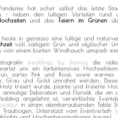
ndemie hat sicher selbst das letzte Sta
ss – neben den luftigen Vorteilen rund
ochzeiten
und das
Feiern im Grünen
übe
heute in genauso eine luftige und naturve
hzeit
voll saftigem Grün und idyllischer Un
as von einem bunten Windhauch umspielt we
fotografin
weddings by Bianca
, die vid
wartet uns ein farbintensives Hochzeitsko
ün, zartes Pink und Rosé, sowie warmes
e, Grau und Gold umrahmt werden. Dieses
lz kreiert wurde, plante und kreierte Hoc
e anmutige Dekoration und Floristik, die an
edding angelehnt ist, verwirklichte Eventde
ufaktur
in einem atemberaubenden Table Se
 Traubogen. Unterstützt vom Eventverleih
V
lights und Hochzeitsinspirationen freuen!