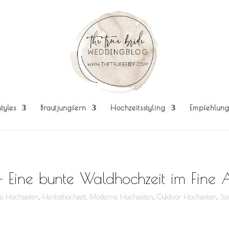
styles
Brautjungfern
Hochzeitsstyling
Empfehlun
 – Eine bunte Waldhochzeit im Fine 
te Hochzeiten
,
Herbsthochzeit
,
Moderne Hochzeiten
,
Outdoor Hochzeiten
,
So