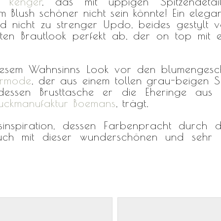
 Renger
, das mit üppigen Spitzendeta
em Blush schöner nicht sein könnte! Ein ele
 und nicht zu strenger Updo, beides gestylt
ten Brautlook perfekt ab, der on top mit 
 diesem Wahnsinns Look vor den blumenges
ermode
, der aus einem tollen grau-beigen S
 dessen Brusttasche er die Eheringe au
uckmanufaktur Boemans
, trägt.
tsinspiration, dessen Farbenpracht durc
euch mit dieser wunderschönen und sehr b