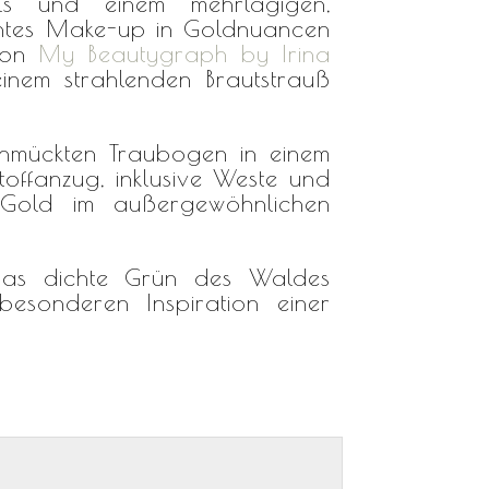
ils und einem mehrlagigen,
gantes Make-up in Goldnuancen
 von
My Beautygraph by Irina
einem strahlenden Brautstrauß
chmückten Traubogen in einem
toffanzug, inklusive Weste und
s Gold im außergewöhnlichen
h das dichte Grün des Waldes
esonderen Inspiration einer