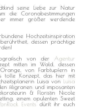
dtkind seine Liebe zur Natur
 um die Coronabestimmungen
r immer größer werdende
rbundene Hochzeitsinspiration
berührtheit, dessen prächtige
rden!
eografisch von der
Agentur
nzept mitten im Wald, dessen
 Orange, von Farbtupfern in
 tolle Konzept, das hier mit
hzeitsplanerin Luisa von
Luisa
 den filigranen und imposanten
korateurin & Floristin Nicole
tting, einem opulenten Sweet
onRock Events
dürft ihr euch