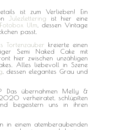
tails ist zum Verlieben! Ein
von
Julezlettering
ist hier eine
 Fotobox Ulm
, dessen Vintage
ckchen passt.
ys Tortenzauber
kreierte einen
ckiger Semi Naked Cake mit
ont hier zwischen unzähligen
es. Alles liebevoll in Szene
g
, dessen elegantes Grau und
in? Das übernahmen Melly &
z 2020 verheiratet, schlüpften
nd begeistern uns in ihren
tion in einem atemberaubenden