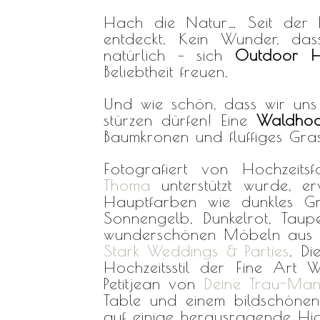
Hach die Natur… Seit der Pa
entdeckt. Kein Wunder, da
natürlich – sich
Outdoor H
Beliebtheit freuen.
Und wie schön, dass wir uns 
stürzen dürfen! Eine
Waldhoc
Baumkronen und fluffiges Gr
Fotografiert von Hochzeits
Thoma
unterstützt wurde, er
Hauptfarben wie dunkles Gr
Sonnengelb, Dunkelrot, Taup
wunderschönen Möbeln aus Ho
Stark Weddings & Parties
. Di
Hochzeitsstil der Fine Art W
Petitjean von
Deine Trau-Man
Table und einem bildschönen
auf einige herausragende High