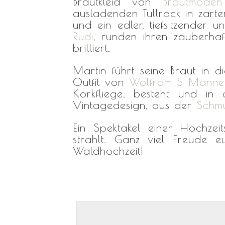
Brautkleid von
Brautmoden
ausladenden Tüllrock in zart
und ein edler, tiefsitzender
Rudi
, runden ihren zauberhaf
brilliert.
Martin führt seine Braut in
Outfit von
Wolfram S Männ
Korkfliege, besteht und in
Vintagedesign, aus der
Schm
Ein Spektakel einer Hochzei
strahlt. Ganz viel Freude 
Waldhochzeit!