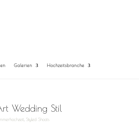
gen
Galerien
Hochzeitsbranche
Art Wedding Stil
mmerhochzeit
,
Styled Shoots