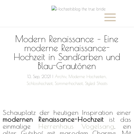
Modern Renaissance – Eine
moderne Renaissance-
Hochzeit in Sandfarben und
Blau-Grautönen
13, Sep, 2021
|
Archiv
,
Moderne Hochzeiten
,
Schlosshochzeit
,
Sommerhochzeit
,
Styled Shoots
Schauplatz der heutigen Inspiration einer
modernen Renaissance-Hochzeit
ist das
einmalige
Herrenhaus Vogelsang
, ein
alter Gutshof mit marodem Charme. Mit