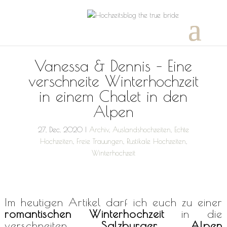
Vanessa & Dennis – Eine
verschneite Winterhochzeit
in einem Chalet in den
Alpen
27, Dec, 2020
|
Archiv
,
Auslandshochzeiten
,
Echte
Hochzeiten
,
Freie Trauungen
,
Rustikale Hochzeiten
,
Winterhochzeit
Im heutigen Artikel darf ich euch zu einer
romantischen Winterhochzeit
in die
verschneiten
Salzburger Alpen