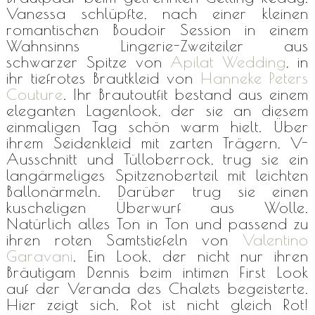
Vanessa schlüpfte, nach einer kleinen
romantischen Boudoir Session in einem
Wahnsinns Lingerie-Zweiteiler aus
schwarzer Spitze von
Apilat Wedding
, in
ihr tiefrotes Brautkleid von
Hanneke Peters
Couture
. Ihr Brautoutfit bestand aus einem
eleganten Lagenlook, der sie an diesem
einmaligen Tag schön warm hielt. Über
ihrem Seidenkleid mit zarten Trägern, V-
Ausschnitt und Tülloberrock, trug sie ein
langärmeliges Spitzenoberteil mit leichten
Ballonärmeln. Darüber trug sie einen
kuscheligen Überwurf aus Wolle.
Natürlich alles Ton in Ton und passend zu
ihren roten Samtstiefeln von
Valentino
Garavani
. Ein Look, der nicht nur ihren
Bräutigam Dennis beim intimen First Look
auf der Veranda des Chalets begeisterte.
Hier zeigt sich, Rot ist nicht gleich Rot!