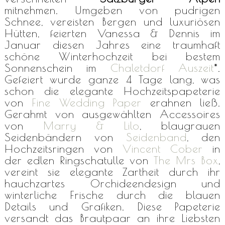
mitnehmen. Umgeben von pudrigen
Schnee, vereisten Bergen und luxuriösen
Hütten, feierten Vanessa & Dennis im
Januar diesen Jahres eine traumhaft
schöne Winterhochzeit bei bestem
Sonnenschein im
Chaletdorf Auszeit
*
.
Gefeiert wurde ganze 4 Tage lang, was
schon die elegante Hochzeitspapeterie
von
Fine Wedding Paper
erahnen ließ.
Gerahmt von ausgewählten Accessoires
von
Marry & Lilo
, blaugrauen
Seidenbändern von
Seidenband
, den
Hochzeitsringen von
Vincent Cober
in
der edlen Ringschatulle von
The Mrs Box
,
vereint sie elegante Zartheit durch ihr
hauchzartes Orchideendesign und
winterliche Frische durch die blauen
Details und Grafiken. Diese Papeterie
versandt das Brautpaar an ihre Liebsten