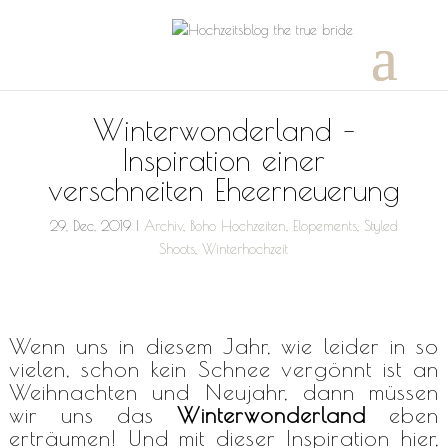
Winterwonderland –
Inspiration einer
verschneiten Eheerneuerung
29, Dec, 2019
|
Archiv
,
Boho Hochzeiten
,
Elopements
,
Styled
Shoots
,
Winterhochzeit
Wenn uns in diesem Jahr, wie leider in so
vielen, schon kein Schnee vergönnt ist an
Weihnachten und Neujahr, dann müssen
wir uns das
Winterwonderland
eben
erträumen! Und mit dieser Inspiration hier,