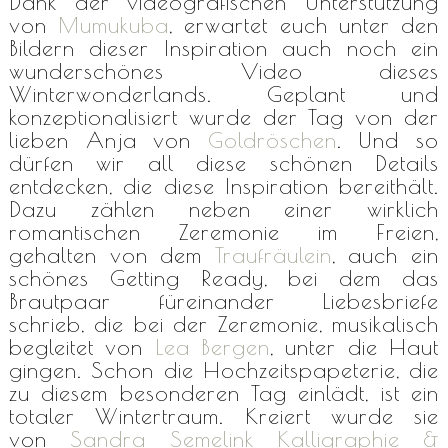
Dank der videografischen Unterstützung
von
Mumukuba
, erwartet euch unter den
Bildern dieser Inspiration auch noch ein
wunderschönes Video dieses
Winterwonderlands. Geplant und
konzeptionalisiert wurde der Tag von der
lieben Anja von
Goldröschen
. Und so
dürfen wir all diese schönen Details
entdecken, die diese Inspiration bereithält.
Dazu zählen neben einer wirklich
romantischen Zeremonie im Freien,
gehalten von dem
Traufräulein
, auch ein
schönes Getting Ready, bei dem das
Brautpaar füreinander Liebesbriefe
schrieb, die bei der Zeremonie, musikalisch
begleitet von
Lea Bergen
, unter die Haut
gingen. Schon die Hochzeitspapeterie, die
zu diesem besonderen Tag einlädt, ist ein
totaler Wintertraum. Kreiert wurde sie
von
Sandra Semelink Kalligraphie &