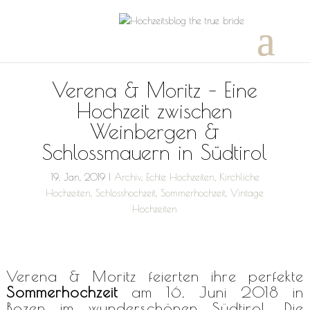
Verena & Moritz – Eine
Hochzeit zwischen
Weinbergen &
Schlossmauern in Südtirol
19, Jan, 2019
|
Archiv
,
Echte Hochzeiten
,
Kirchliche
Hochzeiten
,
Schlosshochzeit
,
Sommerhochzeit
,
Vintage
Hochzeiten
Verena & Moritz feierten ihre perfekte
Sommerhochzeit
am 16. Juni 2018 in
Bozen im wunderschönen Südtirol. Die