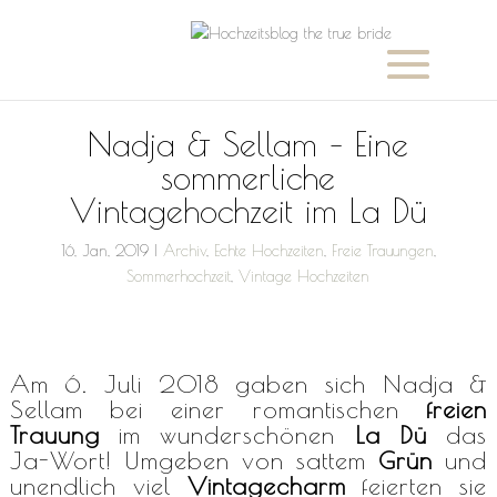
Nadja & Sellam – Eine
sommerliche
Vintagehochzeit im La Dü
16, Jan, 2019
|
Archiv
,
Echte Hochzeiten
,
Freie Trauungen
,
Sommerhochzeit
,
Vintage Hochzeiten
Am 6. Juli 2018 gaben sich Nadja &
Sellam bei einer romantischen
freien
Trauung
im wunderschönen
La Dü
das
Ja-Wort! Umgeben von sattem
Grün
und
unendlich viel
Vintagecharm
feierten sie