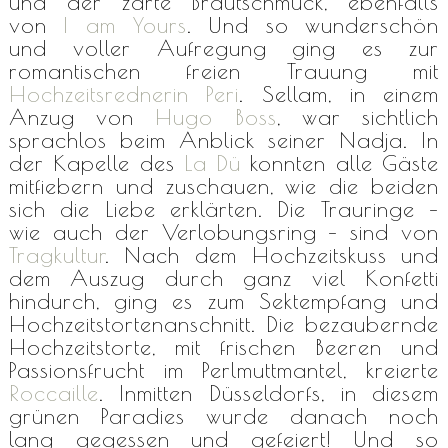
und der zarte Brautschmuck, ebenfalls
von
I am Yours
. Und so wunderschön
und voller Aufregung ging es zur
romantischen freien Trauung mit
Hochzeitsrednerin Peri
. Sellam, in einem
Anzug von
Hugo Boss
, war sichtlich
sprachlos beim Anblick seiner Nadja. In
der Kapelle des
La Dü
konnten alle Gäste
mitfiebern und zuschauen, wie die beiden
sich die Liebe erklärten. Die Trauringe –
wie auch der Verlobungsring – sind von
Tragkultur
. Nach dem Hochzeitskuss und
dem Auszug durch ganz viel Konfetti
hindurch, ging es zum Sektempfang und
Hochzeitstortenanschnitt. Die bezaubernde
Hochzeitstorte, mit frischen Beeren und
Passionsfrucht im Perlmuttmantel, kreierte
Roccaille
. Inmitten Düsseldorfs, in diesem
grünen Paradies wurde danach noch
lang gegessen und gefeiert! Und so