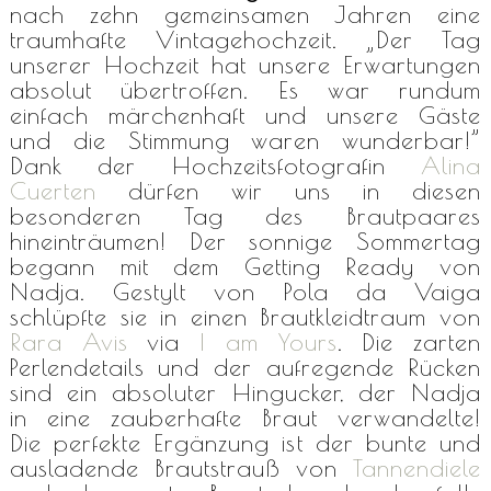
nach zehn gemeinsamen Jahren eine
traumhafte Vintagehochzeit. „Der Tag
unserer Hochzeit hat unsere Erwartungen
absolut übertroffen. Es war rundum
einfach märchenhaft und unsere Gäste
und die Stimmung waren wunderbar!”
Dank der Hochzeitsfotografin
Alina
Cuerten
dürfen wir uns in diesen
besonderen Tag des Brautpaares
hineinträumen! Der sonnige Sommertag
begann mit dem Getting Ready von
Nadja. Gestylt von Pola da Vaiga
schlüpfte sie in einen Brautkleidtraum von
Rara Avis
via
I am Yours
. Die zarten
Perlendetails und der aufregende Rücken
sind ein absoluter Hingucker, der Nadja
in eine zauberhafte Braut verwandelte!
Die perfekte Ergänzung ist der bunte und
ausladende Brautstrauß von
Tannendiele