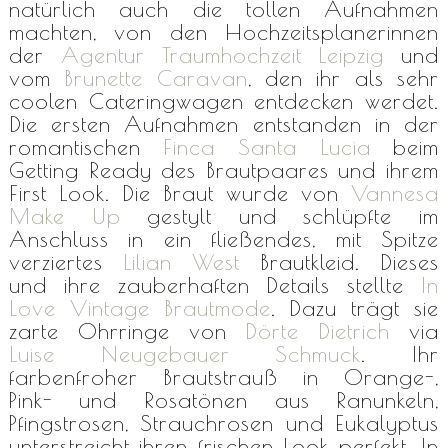
natürlich auch die tollen Aufnahmen
machten, von den Hochzeitsplanerinnen
der
Agentur Traumhochzeit Leipzig
und
vom
Brunette Caravan
, den ihr als sehr
coolen Cateringwagen entdecken werdet.
Die ersten Aufnahmen entstanden in der
romantischen
Finca Santa Lucia
beim
Getting Ready des Brautpaares und ihrem
First Look. Die Braut wurde von
Vannesa
Make Up
gestylt und schlüpfte im
Anschluss in ein fließendes, mit Spitze
verziertes
Lilian West
Brautkleid. Dieses
und ihre zauberhaften Details stellte
In
Love Vintage Brautmode
. Dazu trägt sie
zarte Ohrringe von
Dörte Dietrich
via
Luise Neugebauer Schmuck
. Ihr
farbenfroher Brautstrauß in Orange-,
Pink- und Rosatönen aus Ranunkeln,
Pfingstrosen, Strauchrosen und Eukalyptus
unterstreicht ihren frischen Look perfekt. In