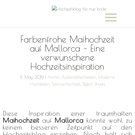
Farbenfrohe Maihochzeit
auf Mallorca – Eine
verwunschene
Hochzeitsinspiration
11, May, 2019
|
Archiv
,
Auslandshochzeiten
,
Moderne
Hochzeiten
,
Sommerhochzeit
,
Styled Shoots
Diese Inspiration einer traumhaften
Maihochzeit
auf
Mallorca
könnte wohl zu
keinem besseren Zeitpunkt auf den
Hochzeitsblog einziehen. Noch hält sich