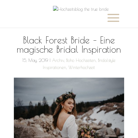
Black Forest Bride – Eine
magische Bridal Inspiration
15, May, 2019
|
Archiv
,
Boho Hochzeiten
,
Bridalstyle
Inspirationen
,
Winterhochzeit