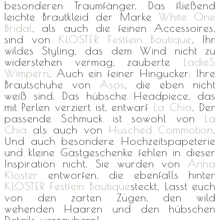
besonderen Traumfänger. Das fließend
leichte Brautkleid der Marke
White One
Bridal
, als auch die feinen Accessoires,
sind von
KLOSTER Festfein Boutique
. Ihr
wildes Styling, das dem Wind nicht zu
widerstehen vermag, zauberte
LadieS
Wimpern
. Auch ein feiner Hingucker: Ihre
Brautschuhe von
Asos
, die eben nicht
weiß sind. Das hübsche Headpiece, das
mit Perlen verziert ist, entwarf
La Chia
. Der
passende Schmuck ist sowohl von
La
Chia
als auch von
Husched Commotion
.
Und auch besondere Hochzeitspapeterie
und kleine Gastgeschenke fehlen in dieser
Inspiration nicht. Sie wurden von
Anna
Kloster
entworfen, die ebenfalls hinter
KLOSTER Festfein Boutique
steckt. Lasst euch
von den zarten Zügen, den wild
wehenden Haaren und den hübschen
Details verzaubern!