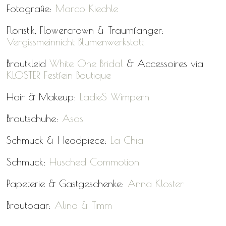
Fotografie:
Marco Kiechle
Floristik, Flowercrown & Traumfänger:
Vergissmeinnicht Blumenwerkstatt
Brautkleid
White One Bridal
& Accessoires via
KLOSTER Festfein Boutique
Hair & Makeup:
LadieS Wimpern
Brautschuhe:
Asos
Schmuck & Headpiece:
La Chia
Schmuck:
Husched Commotion
Papeterie & Gastgeschenke:
Anna Kloster
Brautpaar:
Alina & Timm