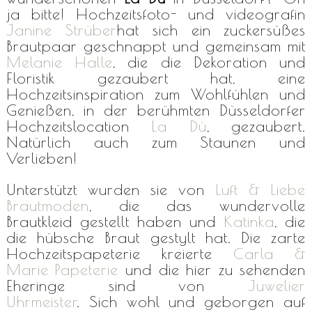
ja bitte! Hochzeitsfoto- und videografin
Janine Strüber
hat sich ein zuckersüßes
Brautpaar geschnappt und gemeinsam mit
Melanie Halle
, die die Dekoration und
Floristik gezaubert hat, eine
Hochzeitsinspiration zum Wohlfühlen und
Genießen, in der berühmten Düsseldorfer
Hochzeitslocation
La Dü
, gezaubert.
Natürlich auch zum Staunen und
Verlieben!
Unterstützt wurden sie von
Luft & Liebe
Brautmoden
, die das wundervolle
Brautkleid gestellt haben und
Katinka
, die
die hübsche Braut gestylt hat. Die zarte
Hochzeitspapeterie kreierte
Carla &
Marie Papeterie
und die hier zu sehenden
Eheringe sind von
Juwelier
Uhrmeister
. Sich wohl und geborgen auf