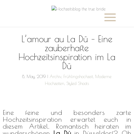
L’amour au La Dü – Eine
zauberhafte
Hochzeitsinspiration im La
Dü
8, May, 2019
|
Archiv
,
Frühlingshochzeit
,
Moderne
Hochzeiten
,
Styled Shoots
Eine feine und besonders zarte
Hochzeitsinspiration erwartet euch in
diesem Artikel. Romantisch heiraten im
wunderschönen
La Dü
in Düsseldorf? Oh