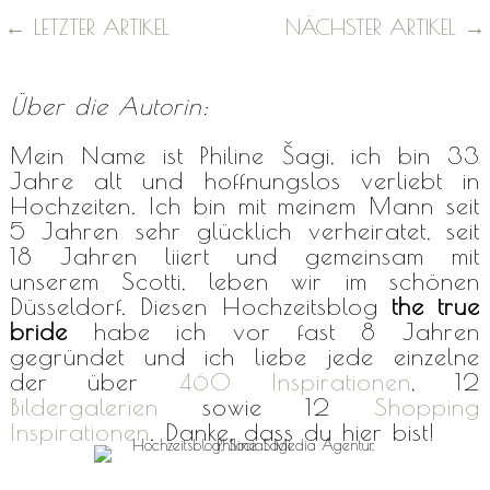
←
LETZTER ARTIKEL
NÄCHSTER ARTIKEL
→
Über die Autorin:
Mein Name ist Philine Šagi, ich bin 33
Jahre alt und hoffnungslos verliebt in
Hochzeiten. Ich bin mit meinem Mann seit
5 Jahren sehr glücklich verheiratet, seit
18 Jahren liiert und gemeinsam mit
unserem Scotti, leben wir im schönen
Düsseldorf. Diesen Hochzeitsblog
the true
bride
habe ich vor fast 8 Jahren
gegründet und ich liebe jede einzelne
der über
460 Inspirationen
, 12
Bildergalerien
sowie 12
Shopping
Inspirationen
. Danke, dass du hier bist!