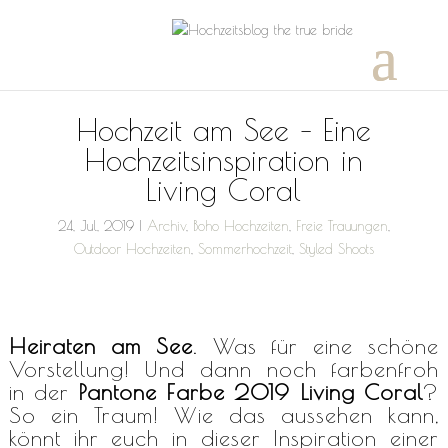
Hochzeit am See – Eine
Hochzeitsinspiration in
Living Coral
24, Jul, 2019
|
Archiv
,
Boho Hochzeiten
,
Freie Trauungen
,
Outdoor Hochzeiten
,
Sommerhochzeit
,
Styled Shoots
Heiraten am See
. Was für eine schöne
Vorstellung! Und dann noch farbenfroh
in der
Pantone Farbe 2019
Living Coral
?
So ein Traum! Wie das aussehen kann,
könnt ihr euch in dieser Inspiration einer