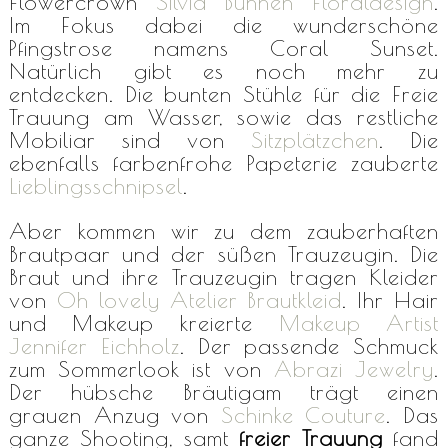
Flowercrown
Silvia Bühnen Floraldesign
.
Im Fokus dabei die wunderschöne
Pfingstrose namens Coral Sunset.
Natürlich gibt es noch mehr zu
entdecken. Die bunten Stühle für die Freie
Trauung am Wasser, sowie das restliche
Mobiliar sind von
Sitzplätzchen
. Die
ebenfalls farbenfrohe Papeterie zauberte
Lieblingsschnipsel
.
Aber kommen wir zu dem zauberhaften
Brautpaar und der süßen Trauzeugin. Die
Braut und ihre Trauzeugin tragen Kleider
von
Oh lovely Atelier Brautkleid
. Ihr Hair
und Makeup kreierte
Makeup Artist
Jennifer Eichholz
. Der passende Schmuck
zum Sommerlook ist von
Abrazi Jewelry
.
Der hübsche Bräutigam trägt einen
grauen Anzug von
Schinke Couture
. Das
ganze Shooting, samt
freier Trauung
fand