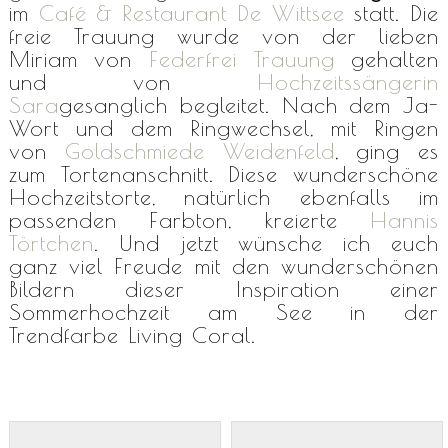
im
Café & Restaurant De Wittsee
statt. Die
freie Trauung wurde von der lieben
Miriam von
Federfrei Trauung
gehalten
und von
Hochzeitssängerin
Sara
gesanglich begleitet. Nach dem Ja-
Wort und dem Ringwechsel, mit Ringen
von
Goldschmiede Weidenfeld
, ging es
zum Tortenanschnitt. Diese wunderschöne
Hochzeitstorte, natürlich ebenfalls im
passenden Farbton, kreierte
Hannis
Törtchen
. Und jetzt wünsche ich euch
ganz viel Freude mit den wunderschönen
Bildern dieser Inspiration einer
Sommerhochzeit am See in der
Trendfarbe Living Coral.