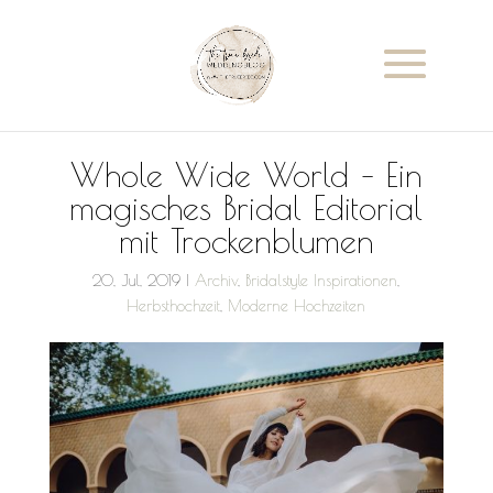
Whole Wide World – Ein
magisches Bridal Editorial
mit Trockenblumen
20, Jul, 2019
|
Archiv
,
Bridalstyle Inspirationen
,
Herbsthochzeit
,
Moderne Hochzeiten