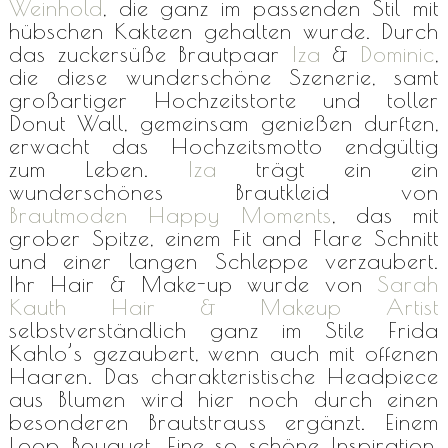
Weinhold
, die ganz im passenden Stil mit
hübschen Kakteen gehalten wurde. Durch
das zuckersüße Brautpaar
Iza
&
Dominic
,
die diese wunderschöne Szenerie, samt
großartiger Hochzeitstorte und toller
Donut Wall, gemeinsam genießen durften,
erwacht das Hochzeitsmotto endgültig
zum Leben.
Iza
trägt ein ein
wunderschönes Brautkleid von
Brautmoden Happy Moments
, das mit
grober Spitze, einem Fit and Flare Schnitt
und einer langen Schleppe verzaubert.
Ihr Hair & Make-up wurde von
Sarah
Kauth Hair & Makeup Artist
selbstverständlich ganz im Stile Frida
Kahlo’s gezaubert, wenn auch mit offenen
Haaren. Das charakteristische Headpiece
aus Blumen wird hier noch durch einen
besonderen Brautstrauss ergänzt. Einem
Loop Bouquet. Eine so schöne Inspiration,