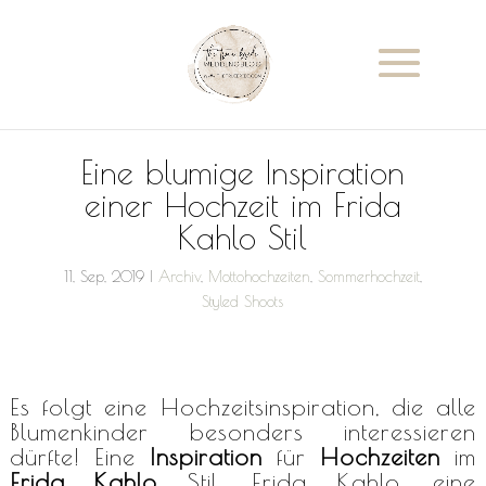
Eine blumige Inspiration
einer Hochzeit im Frida
Kahlo Stil
11, Sep, 2019
|
Archiv
,
Mottohochzeiten
,
Sommerhochzeit
,
Styled Shoots
Es folgt eine Hochzeitsinspiration, die alle
Blumenkinder besonders interessieren
dürfte! Eine
Inspiration
für
Hochzeiten
im
Frida Kahlo
Stil. Frida Kahlo, eine