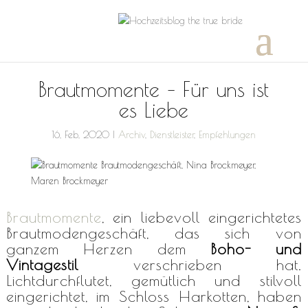
Brautmomente – Für uns ist
es Liebe
16, Feb, 2020
|
Archiv
,
Dienstleister
,
Empfehlungen
Brautmomente
, ein liebevoll eingerichtetes
Brautmodengeschäft, das sich von
ganzem Herzen dem
Boho- und
Vintagestil
verschrieben hat.
Lichtdurchflutet, gemütlich und stilvoll
eingerichtet, im Schloss Harkotten, haben