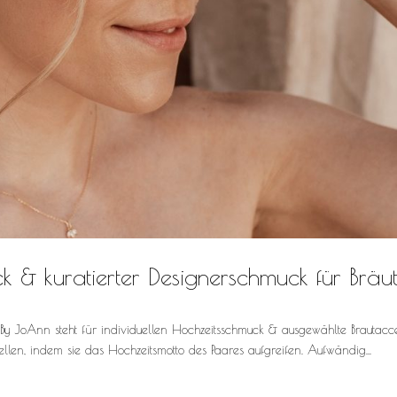
 & kuratierter Designerschmuck für Bräu
 By JoAnn steht für individuellen Hochzeitsschmuck & ausgewählte Brautacce
tellen, indem sie das Hochzeitsmotto des Paares aufgreifen. Aufwändig...