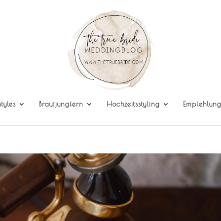
styles
Brautjungfern
Hochzeitsstyling
Empfehlun