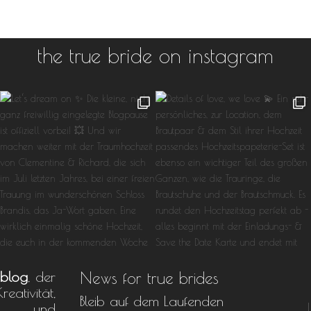
the true bride on instagram
sblog
, der
News for true brides
tivität,
Bleib auf dem Laufenden
ät und