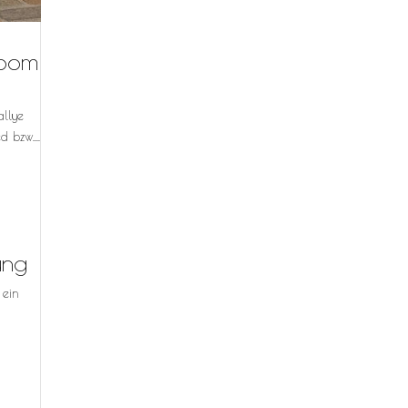
room
allye
bzw....
ung
 ein