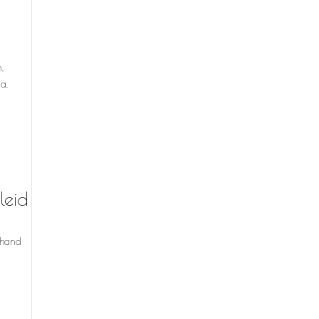
,
a.
leid
dhand