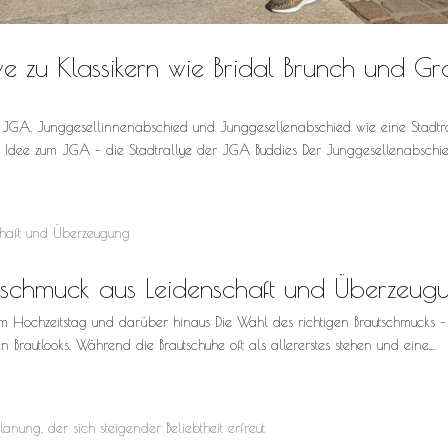
ve zu Klassikern wie Bridal Brunch und G
 JGA, Junggesellinnenabschied und Junggesellenabschied wie eine Stadtr
dee zum JGA – die Stadtrallye der JGA Buddies Der Junggesellenabschied 
tschmuck aus Leidenschaft und Überzeug
am Hochzeitstag und darüber hinaus Die Wahl des richtigen Brautschmucks –
n Brautlooks. Während die Brautschuhe oft als allererstes stehen und eine...