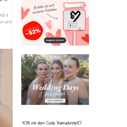
ND it
nd rund
-10% mit dem Code 'thetruebride10'