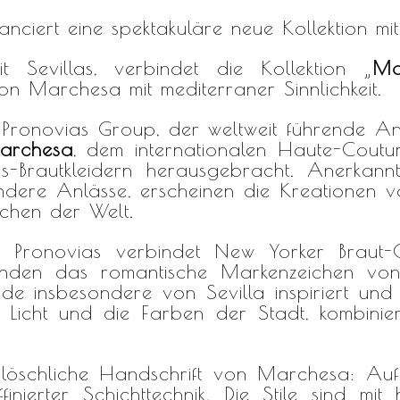
anciert eine spektakuläre neue Kollektion m
t Sevillas, verbindet die Kollektion „
Ma
n Marchesa mit mediterraner Sinnlichkeit.
Pronovias Group, der weltweit führende An
archesa
, dem internationalen Haute-Coutu
as-Brautkleidern herausgebracht. Anerkannt
dere Anlässe, erscheinen die Kreationen 
chen der Welt.
 Pronovias
verbindet New Yorker Braut-C
binden das romantische Markenzeichen vo
urde insbesondere von Sevilla inspiriert und 
e Licht und die Farben der Stadt, kombinier
slöschliche Handschrift von Marchesa: Auf
ffinierter Schichttechnik. Die Stile sind mit