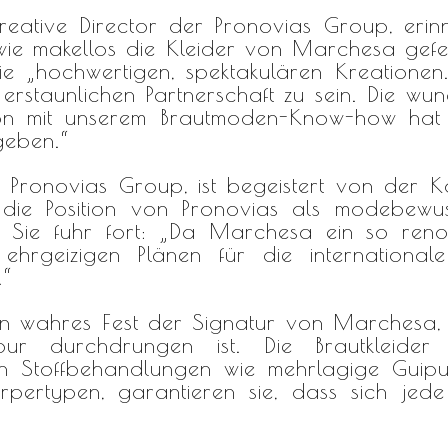
eative Director der Pronovias Group, erinn
wie makellos die Kleider von Marchesa gefe
e „hochwertigen, spektakulären Kreationen.“
n, erstaunlichen Partnerschaft zu sein. Die w
n mit unserem Brautmoden-Know-how hat e
geben.“
onovias Group, ist begeistert von der Komp
e „die Position von Pronovias als modeb
.“ Sie fuhr fort: „Da Marchesa ein so ren
 ehrgeizigen Plänen für die international
.“
ein wahres Fest der Signatur von Marchesa, 
ur durchdrungen ist. Die Brautkleider
en Stoffbehandlungen wie mehrlagige Guipu
örpertypen, garantieren sie, dass sich je