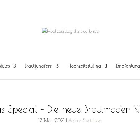
styles
Brautjungfern
Hochzeitsstyling
Empfehlun
s Special – Die neue Brautmoden Ko
17, May, 2021
|
Archiv
,
Brautmode