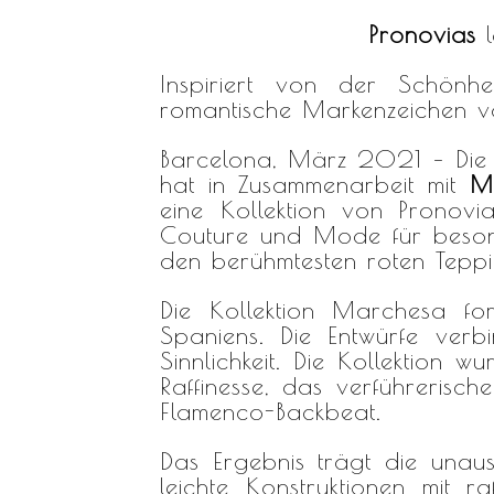
Pronovias
l
Inspiriert von der Schönhei
romantische Markenzeichen vo
Barcelona, März 2021 – Die 
hat in Zusammenarbeit mit
M
eine Kollektion von Pronovi
Couture und Mode für beson
den berühmtesten roten Teppi
Die Kollektion
Marchesa for
Spaniens. Die Entwürfe ver
Sinnlichkeit. Die Kollektion w
Raffinesse, das verführerisch
Flamenco-Backbeat.
Das Ergebnis trägt die unau
leichte Konstruktionen mit ra