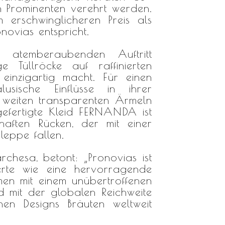
n Prominenten verehrt werden.
 erschwinglicheren Preis als
onovias
entspricht.
n atemberaubenden Auftritt
Tüllröcke auf raffinierten
 einzigartig macht. Für einen
sische Einflüsse in ihrer
 weiten transparenten Ärmeln
gefertigte Kleid FERNANDA ist
haften Rücken, der mit einer
leppe fallen.
chesa, betont: „
Pronovias
ist
erte wie eine hervorragende
en mit einem unübertroffenen
d mit der globalen Reichweite
en Designs Bräuten weltweit