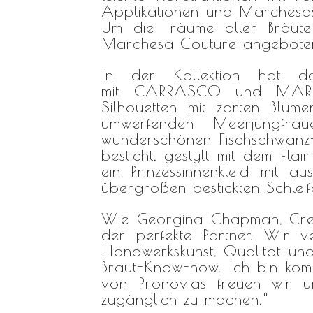
Applikationen und Marchesas 
Um die Träume aller Bräute 
Marchesa Couture angeboten
In der Kollektion hat das
mit CARRASCO und MARISOL,
Silhouetten mit zarten Blume
umwerfenden Meerjungfrau
wunderschönen Fischschwanz-
besticht, gestylt mit dem Fl
ein Prinzessinnenkleid mit 
übergroßen bestickten Schleife
Wie Georgina Chapman, Crea
der perfekte Partner. Wir 
Handwerkskunst, Qualität un
Braut-Know-how. Ich bin komp
von
Pronovias
freuen wir un
zugänglich zu machen.“