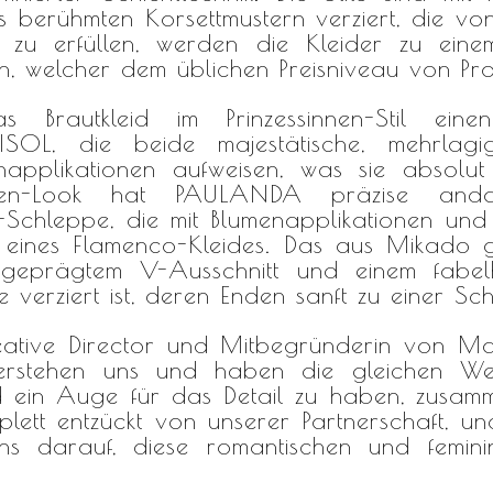
berühmten Korsettmustern verziert, die vo
zu erfüllen, werden die Kleider zu einem
, welcher dem üblichen Preisniveau von
Pr
 Brautkleid im Prinzessinnen-Stil eine
 die beide majestätische, mehrlagige 
napplikationen aufweisen, was sie absolut
en-Look hat PAULANDA präzise andalu
Schleppe, die mit Blumenapplikationen und
air eines Flamenco-Kleides. Das aus Mikado 
ausgeprägtem V-Ausschnitt und einem fabel
 verziert ist, deren Enden sanft zu einer Sch
tive Director und Mitbegründerin von Mar
verstehen uns und haben die gleichen W
d ein Auge für das Detail zu haben, zusamm
lett entzückt von unserer Partnerschaft, un
s darauf, diese romantischen und feminin