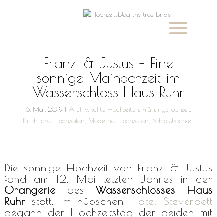
Franzi & Justus – Eine
sonnige Maihochzeit im
Wasserschloss Haus Ruhr
6, Mar, 2019
|
Archiv
,
Echte Hochzeiten
,
Frühlingshochzeit
,
Kirchliche Hochzeiten
,
Moderne Hochzeiten
,
Schlosshochzeit
Die sonnige Hochzeit von Franzi & Justus
fand am 12. Mai letzten Jahres in der
Orangerie
des
Wasserschlosses Haus
Ruhr
statt. Im hübschen
Hotel Steverbett
begann der Hochzeitstag der beiden mit