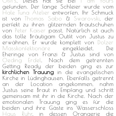
Olvi’s
. Dieses hat sie bei
I am Yours
gefunden. Der lange Schleier wurde vom
Hale Tuna Atelier
entworfen. Ihr Schmuck
ist von
Thomas Sabo
&
Swarovski
, der
perfekt zu ihren glitzernden Brautschuhen
von
Peter Kaiser
passt. Natürlich ist auch
das tolle Bräutigam Outfit von Justus zu
erwähnen. Er wurde komplett von
Dolzer
Masskonfektionäre
eingekleidet. Die
Eheringe von Franzi & Justus sind von
Oeding Erdel
. Nach dem getrennten
Getting Ready der beiden ging es zur
kirchlichen Trauung
in die evangelischen
Kirche in Lüdinghausen. Ebenfalls getrennt
an der Location angekommen, nahm
Justus seine Braut in Empfang und schritt
gemeinsam mit ihr in die Kirche. Nach der
emotionalen Trauung ging es für die
beiden und ihre Gäste ins Wasserschloss
Haus Ruhr
, in dessen Orangerie die