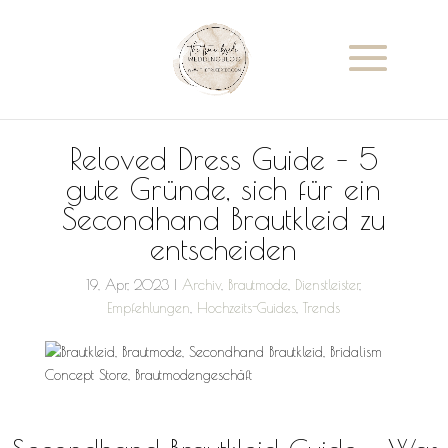
Reloved Dress Guide – 5
gute Gründe, sich für ein
Secondhand Brautkleid zu
entscheiden
19, Apr, 2023
|
Archiv
,
Brautmode
,
Dienstleister
,
Empfehlungen
,
Hochzeits-Guides
,
Trends
Im BRIDALISM Reloved Concept Store findet ihr euer Secondhand
Brautkleid und ein besonderes Brautkleid Kauf Erlegbnis