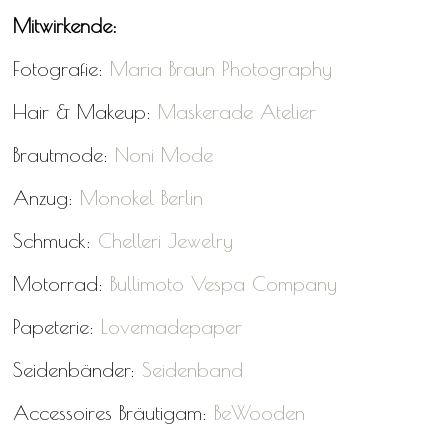
Mitwirkende:
Fotografie:
Maria Braun Photography
Hair & Makeup:
Maskerade Atelier
Brautmode:
Noni Mode
Anzug:
Monokel Berlin
Schmuck:
Chelleri Jewelry
Motorrad:
Bullimoto Vespa Company
Papeterie:
Lovemadepaper
Seidenbänder:
Seidenband
Accessoires Bräutigam:
BeWooden