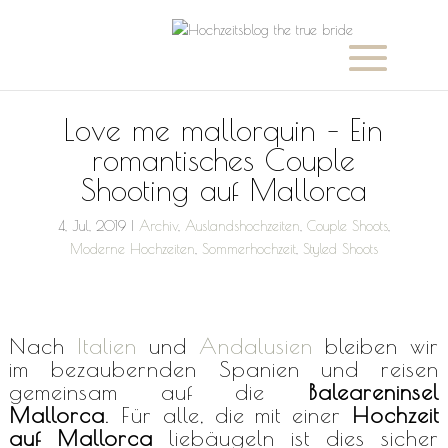
Love me mallorquin – Ein
romantisches Couple
Shooting auf Mallorca
4, Jul, 2019
|
Archiv
,
Auslandshochzeiten
,
Couple Shoots
,
Moderne Hochzeiten
,
Sommerhochzeit
,
Styled Shoots
Nach
Italien
und
Andalusien
bleiben wir
im bezaubernden Spanien und reisen
gemeinsam auf die
Baleareninsel
Mallorca
. Für alle, die mit einer
Hochzeit
auf Mallorca
liebäugeln ist dies sicher