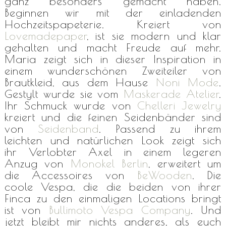
ganz besonders gemacht haben.
Beginnen wir mit der einladenden
Hochzeitspapeterie. Kreiert von
Lovemadepaper
, ist sie modern und klar
gehalten und macht Freude auf mehr.
Maria zeigt sich in dieser Inspiration in
einem wunderschönen Zweiteiler von
Brautkleid, aus dem Hause
Noni Mode
.
Gestylt wurde sie vom
Maskerade Atelier
.
Ihr Schmuck wurde von
Chelleri Jewelry
kreiert und die feinen Seidenbänder sind
von
Seidenband
. Passend zu ihrem
leichten und natürlichen Look zeigt sich
ihr Verlobter Axel in einem legeren
Anzug von
Monokel Berlin
, erweitert um
die Accessoires von
BeWooden
. Die
coole Vespa, die die beiden von ihrer
Finca zu den einmaligen Locations bringt
ist von
Bullimoto Vespa Company
. Und
jetzt bleibt mir nichts anderes, als euch