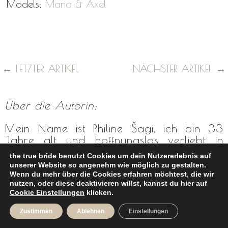
Models:
Maria & Axel
←
LETZTER ARTIKEL
NÄCHSTER ARTIKEL
→
Über die Autorin:
Mein Name ist Philine Šagi, ich bin 33
Jahre alt und hoffnungslos verliebt in
Hochzeiten. Ich bin mit meinem Mann seit
the true bride benutzt Cookies um dein Nutzererlebnis auf
5 Jahren sehr glücklich verheiratet, seit
unserer Website so angenehm wie möglich zu gestalten.
18 Jahren liiert und gemeinsam mit
Wenn du mehr über die Cookies erfahren möchtest, die wir
nutzen, oder diese deaktivieren willst, kannst du hier auf
unserem Scotti, leben wir im schönen
Cookie Einstellungen
klicken.
Düsseldorf. Diesen Hochzeitsblog
the true
bride
habe ich vor fast 8 Jahren
Zustimmen
Ablehnen
Einstellungen
gegründet und ich liebe jede einzelne