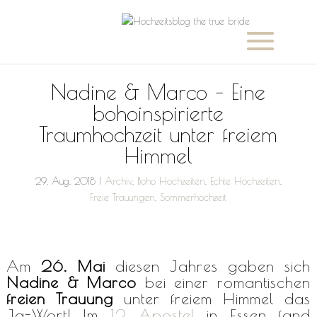
Nadine & Marco – Eine
bohoinspirierte
Traumhochzeit unter freiem
Himmel
29, Aug, 2018
|
Archiv
,
Boho Hochzeiten
,
Echte Hochzeiten
,
Freie Trauungen
,
Sommerhochzeit
Am
26. Mai
diesen Jahres gaben sich
Nadine & Marco
bei einer romantischen
freien Trauung
unter freiem Himmel das
Ja-Wort! Im
12 Apostel
in Essen fand