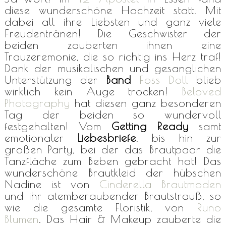
diese wunderschöne Hochzeit statt. Mit
dabei all ihre Liebsten und ganz viele
Freudentränen! Die Geschwister der
beiden zauberten ihnen eine
Trauzeremonie, die so richtig ins Herz traf!
Dank der musikalischen und gesanglichen
Unterstützung der
Band
Foss Doll
blieb
wirklich kein Auge trocken!
Beloved
Photography
hat diesen ganz besonderen
Tag der beiden so wundervoll
festgehalten! Vom
Getting Ready
samt
emotionaler
Liebesbriefe
, bis hin zur
großen Party, bei der das Brautpaar die
Tanzfläche zum Beben gebracht hat! Das
wunderschöne Brautkleid der hübschen
Nadine ist von
Cinderella Brautmoden
und ihr atemberaubender Brautstrauß, so
wie die gesamte Floristik, von
Runo
Blumen
. Das Hair & Makeup zauberte die