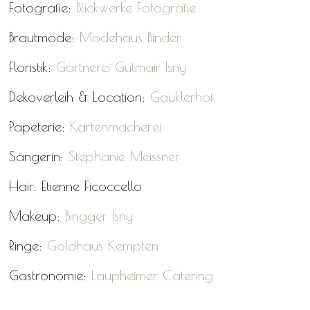
Fotografie:
Blickwerke Fotografie
Brautmode:
Modehaus Binder
Floristik:
Gärtnerei Gutmair Isny
Dekoverleih & Location:
Gauklerhof
Papeterie:
Kartenmacherei
Sängerin:
Stephanie Meissner
Hair: Etienne Ficoccello
Makeup:
Bingger Isny
Ringe:
Goldhaus Kempten
Gastronomie:
Laupheimer Catering