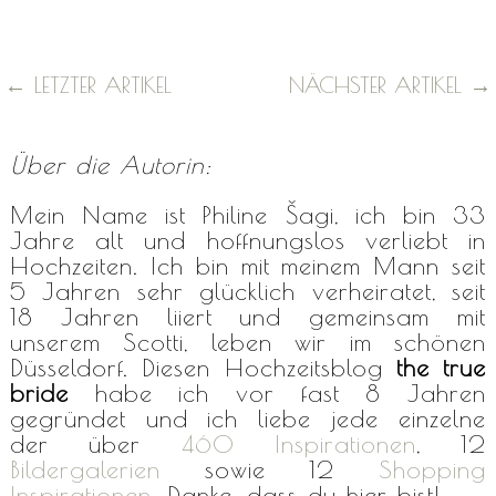
←
LETZTER ARTIKEL
NÄCHSTER ARTIKEL
→
Über die Autorin:
Mein Name ist Philine Šagi, ich bin 33
Jahre alt und hoffnungslos verliebt in
Hochzeiten. Ich bin mit meinem Mann seit
5 Jahren sehr glücklich verheiratet, seit
18 Jahren liiert und gemeinsam mit
unserem Scotti, leben wir im schönen
Düsseldorf. Diesen Hochzeitsblog
the true
bride
habe ich vor fast 8 Jahren
gegründet und ich liebe jede einzelne
der über
460 Inspirationen
, 12
Bildergalerien
sowie 12
Shopping
Inspirationen
. Danke, dass du hier bist!