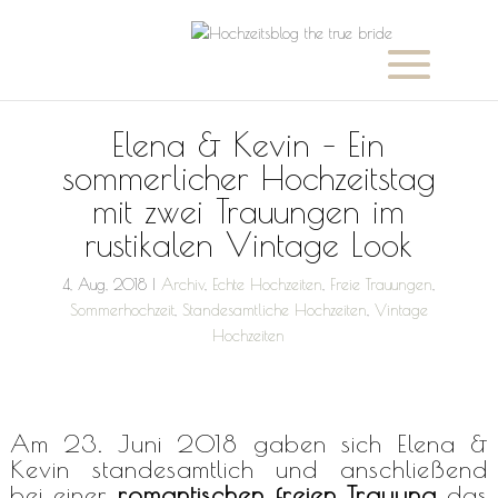
Elena & Kevin – Ein
sommerlicher Hochzeitstag
mit zwei Trauungen im
rustikalen Vintage Look
4, Aug, 2018
|
Archiv
,
Echte Hochzeiten
,
Freie Trauungen
,
Sommerhochzeit
,
Standesamtliche Hochzeiten
,
Vintage
Hochzeiten
Am 23. Juni 2018 gaben sich Elena &
Kevin standesamtlich und anschließend
bei einer
romantischen freien Trauung
das