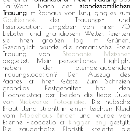
Ja-Wort! Nach der
standesamtlichen
Trauung
im Rathaus von Isny, ging es zum
Gauklerhof
, der Trauungs- und
Feierlocation. Umgeben von ihren 70
Liebsten und grandiosem Wetter, feierten
sie ihren großen Tag im Grünen.
Gesanglich wurde die romantische Freie
Trauung von
Stephanie Meissner
begleitet. Mein persönliches Highlight
neben der atemberaubenden
Trauungslocation? Der Auszug des
Paares & ihrer Gäste! Zum Schreien
grandios! Festgehalten hat den
Hochzeitstag der beiden die liebe Jules
von
Blickwerke Fotografie
. Die hübsche
Braut Elena strahlt in einem leichten Kleid
vom
Modehaus Binder
und wurde von
Etienne Ficoccello &
Bingger Isny
gestylt.
Die zauberhafte Floristik kreierte die