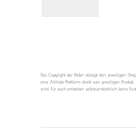
Das Copyright der Bilder obliegt den jeweiligen Shop
eine Affiliate-Plattform direkt zum jeweiligen Produk
wird. Für euch entstehen selbstverstädnlich keine Kos
Flitterwochen, Honey Moon, Wifey Produkte, Reisepass
planen, Honey Mooners, Honeymoon, Strandkleid, Braut