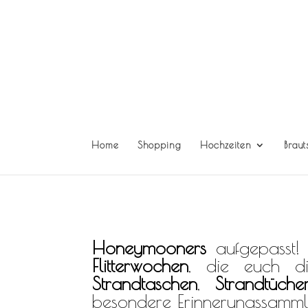
Home
Shopping
Hochzeiten
Braut
Honeymooners
aufgepasst! 
Flitterwochen
, die euch d
Strandtaschen
,
Strandtüche
besondere Erinnerungssamml