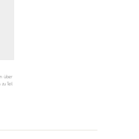
en über
 zu Teil
chen