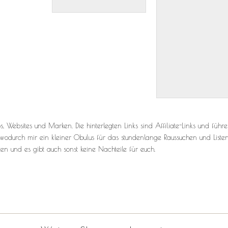
s, Websites und Marken. Die hinterlegten Links sind Affiliate-Links und führ
t, wodurch mir ein kleiner Obulus für das stundenlange Raussuchen und Listen
ten und es gibt auch sonst keine Nachteile für euch.
 Hüllen, Bademode, Strandaccessoires, Strand, Flitterwochen Ziele, Flitterwo
 Bikini, Arson, Bikini, Strandtuch, Strandtasche