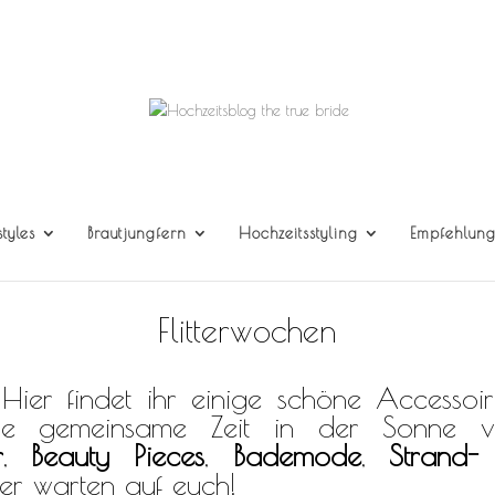
styles
Brautjungfern
Hochzeitsstyling
Empfehlun
Flitterwochen
Hier findet ihr einige schöne Accessoir
ie gemeinsame Zeit in der Sonne 
r
,
Beauty Pieces
,
Bademode
,
Strand-
er warten auf euch!